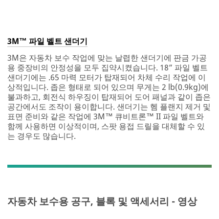
interesting
emails
from
3M
3M™ 파일 벨트 샌더기
Collision
Repair
3M은 자동차 보수 작업에 맞는 날렵한 샌더기에 판금 가공
soon.
용 중장비의 안정성을 모두 집약시켰습니다. 18” 파일 벨트
You'll
샌더기에는 .65 마력 모터가 탑재되어 차체 수리 작업에 이
receive
상적입니다. 좁은 형태로 되어 있으며 무게는 2 lb(0.9kg)에
a
불과하고, 회전식 하우징이 탑재되어 도어 패널과 같이 좁은
confirmation
공간에서도 조작이 용이합니다. 샌더기는 헴 플랜지 제거 및
email
표면 준비와 같은 작업에 3M™ 큐비트론™ II 파일 벨트와
from
함께 사용하면 이상적이며, 스팟 용접 드릴을 대체할 수 있
us
는 경우도 많습니다.
when
your
address
is
added
to
자동차 보수용 공구, 블록 및 액세서리 - 영상
our
email