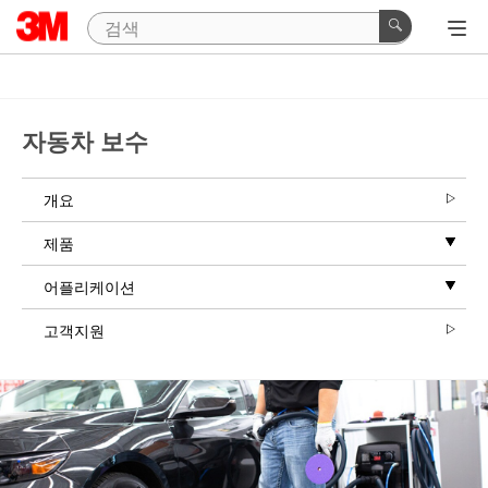
Close
Close
Join
Send
the
us
자동차 보수
Pros
a
Who
message
Follow
개요
Thank
3M
you
제품
Automotive
for
Aftermarket
your
어플리케이션
interest
News
in
고객지원
3M™
3M
Collsion
Automotive
Repair
Aftermarket
Products.
sends
Please
regular
fill
emails
out