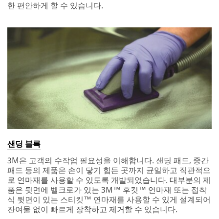
Last Name
한 편안하게 할 수 있습니다.
Zip/Postal
Code
Country/Re
gion
Select One
Country/Regi
on
Zip or
S
Postal
United States
t
Code
a
Industry
t
e
Select One
샌딩 블록
Business
Select One
Name
Number
3M은 고객의 수작업 필요성을 이해합니다. 샌딩 패드, 중간
(Optional)
O
of repair
패드 등의 제품은 손이 닿기 힘든 곳까지 균일하고 직관적으
t
shop
로 연마재를 사용할 수 있도록 개발되었습니다. 대부분의 제
h
technicians
품은 뒷면에 벨크로가 있는 3M™ 후킷™ 연마재 또는 접착
e
식 뒷면이 있는 스티킷™ 연마재를 사용할 수 있게 설계되어
3M
r
Select One
잔여물 없이 빠르게 장착하고 제거할 수 있습니다.
Automotive
I