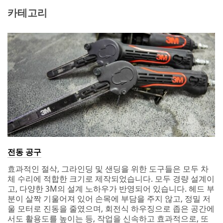
your
카테고리
needs.
First Name
All
fields
are
required
Last Name
unless
indicated
optional
Company
Name
Business
Email
Address
전동 공구
Job Role
효과적인 절삭, 그라인딩 및 샌딩을 위한 도구들은 모두 차
Select One
체 수리에 적합한 크기로 제작되었습니다. 모두 경량 설계이
First Name
고, 다양한 3M의 설계 노하우가 반영되어 있습니다. 헤드 부
Phone
분이 살짝 기울어져 있어 손목에 부담을 주지 않고, 정밀 저
Number
울 모터로 진동을 줄였으며, 회전식 하우징으로 좁은 공간에
서도 활용도를 높이는 등, 작업을 신속하고 효과적으로, 또