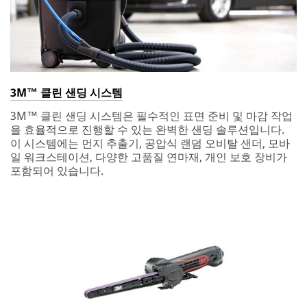
please do
You!
Apologies...
not use this
Thank
An
system.
you
error
for
has
SUBMIT
your
occurred
interest
while
3M™ 클린 샌딩 시스템
in
submitting.
Thanks
Our
3M
Please
3M™ 클린 샌딩 시스템은 필수적인 표면 준비 및 마감 작업
and
Apologies...
Collision
try
을 효율적으로 진행할 수 있는 완벽한 샌딩 솔루션입니다.
Welcome!
Repair.
again
이 시스템에는 먼지 추출기, 공압식 랜덤 오비탈 샌더, 모바
An
A
later...
일 워크스테이션, 다양한 고품질 연마재, 개인 보호 장비가
error
Thank
3M
포함되어 있습니다.
has
you
representative
occurred
for
will
while
taking
contact
submitting.
the
you
Please
time
shortly
try
to
regarding
again
join
your
later...
us.
inquiry.
Look
for