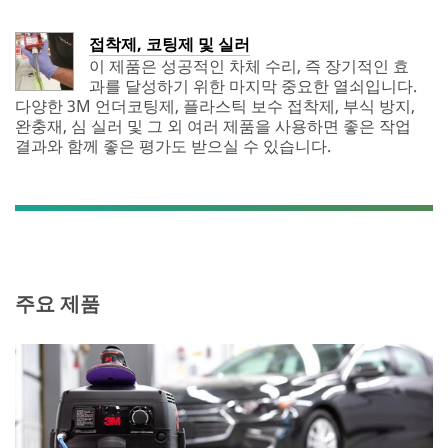
information
ions which
and service
may include
접착제, 코팅제 및 실러
offers.
promotions,
Please be
이 제품은 성공적인 차체 수리, 즉 장기적인 효
product
aware that this
과를 달성하기 위한 마지막 중요한 열쇠입니다.
information
information
다양한 3M 언더코팅제, 플라스틱 보수 접착제, 부식 방지,
and service
may be stored
완충재, 심 실러 및 그 외 여러 제품을 사용하면 좋은 작업
offers.
on a server
결과와 함께 좋은 평가도 받으실 수 있습니다.
Please be
located in the
aware that
U.S. If you do
this
not consent to
information
this use of
may be
your personal
stored on a
information,
server
please do not
located in
주요 제품
use this
the U.S. If
system.
you do not
consent to
SUBMIT
this use of
your
personal
Thank
Our
information,