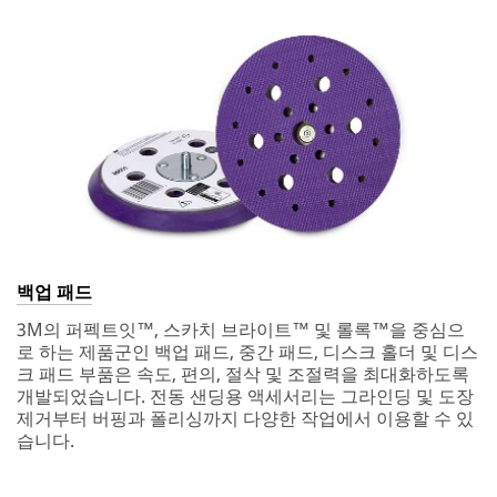
Aftermarke
n
Preferred
t sends
d
contact
emails to a
u
method
variety of
s
audiences.
t
Select One
r
y
Describe
Distributor
your
application or
question
Shop User -
English
백업 패드
Shop User -
3M의 퍼펙트잇™, 스카치 브라이트™ 및 롤록™을 중심으
Spanish
로 하는 제품군인 백업 패드, 중간 패드, 디스크 홀더 및 디스
크 패드 부품은 속도, 편의, 절삭 및 조절력을 최대화하도록
개발되었습니다. 전동 샌딩용 액세서리는 그라인딩 및 도장
Vocational
제거부터 버핑과 폴리싱까지 다양한 작업에서 이용할 수 있
Instructor
I would like to
습니다.
receive email
Hobbyist
updates and