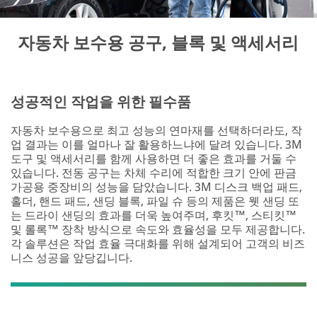
to
the
collision
form
repair
below.
자동차 보수용 공구, 블록 및 액세서리
professionals
We
and
will
hobbyists,
respond
distributors
shortly
and
성공적인 작업을 위한 필수품
to
vocational
your
instructors.
자동차 보수용으로 최고 성능의 연마재를 선택하더라도, 작
email
Fill
업 결과는 이를 얼마나 잘 활용하느냐에 달려 있습니다. 3M
request.
out
도구 및 액세서리를 함께 사용하면 더 좋은 효과를 거둘 수
the
있습니다. 전동 공구는 차체 수리에 적합한 크기 안에 판금
All
form
가공용 중장비의 성능을 담았습니다. 3M 디스크 백업 패드,
fields
below
홀더, 핸드 패드, 샌딩 블록, 파일 슈 등의 제품은 웻 샌딩 또
are
to
는 드라이 샌딩의 효과를 더욱 높여주며, 후킷™, 스티킷™
required
receive
및 롤록™ 장착 방식으로 속도와 효율성을 모두 제공합니다.
unless
the
각 솔루션은 작업 효율 극대화를 위해 설계되어 고객의 비즈
indicated
3M
니스 성공을 앞당깁니다.
optional
information
that
best
Email Address
fits