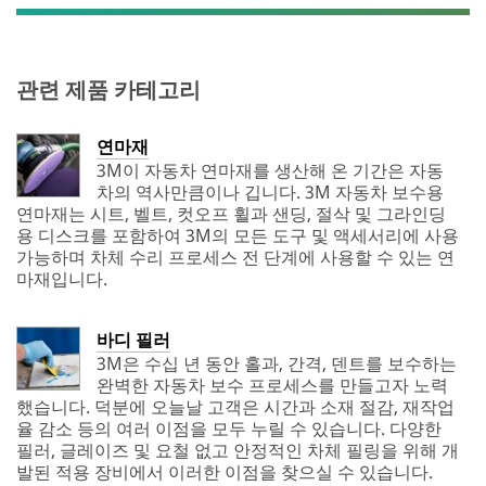
special offers
Marine
from 3M
Collision
Heavy Duty
관련 제품 카테고리
3M takes your
Truck
privacy
seriously. 3M
연마재
3M takes
and its
3M이 자동차 연마재를 생산해 온 기간은 자동
your privacy
authorized
차의 역사만큼이나 깁니다. 3M 자동차 보수용
seriously.
third parties
연마재는 시트, 벨트, 컷오프 휠과 샌딩, 절삭 및 그라인딩
3M and its
will use the
용 디스크를 포함하여 3M의 모든 도구 및 액세서리에 사용
authorized
information
가능하며 차체 수리 프로세스 전 단계에 사용할 수 있는 연
third parties
you provided
마재입니다.
will use the
in accordance
information
with our
you
Privacy Policy
바디 필러
provided in
to send you
3M은 수십 년 동안 홀과, 간격, 덴트를 보수하는
accordance
communicatio
완벽한 자동차 보수 프로세스를 만들고자 노력
with our
ns which may
했습니다. 덕분에 오늘날 고객은 시간과 소재 절감, 재작업
Privacy
include
율 감소 등의 여러 이점을 모두 누릴 수 있습니다. 다양한
Policy
to
promotions,
필러, 글레이즈 및 요철 없고 안정적인 차체 필링을 위해 개
send you
product
발된 적용 장비에서 이러한 이점을 찾으실 수 있습니다.
communicat