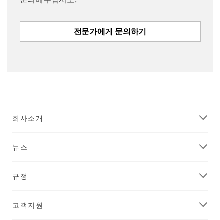
전문가에게 문의하기
Close
Close
회사소개
Send
Join
us
the
뉴스
a
Pros
message
Who
규정
Follow
Thank
3M
you
고객지원
Automotive
for
your
Aftermarket