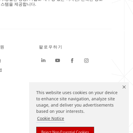
시스템을 제공합니다.
원
팔로우하기
터
맵
This website uses cookies on your device
to enhance site navigation, analyze site
usage, and deliver you advertisements
based on your interests.
Cookie Notice
Reject Non-Essential Cookies